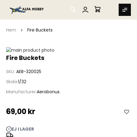
SEARCH
MIN VARUKORG
Hem
Fire Buckets
Hoppa
till
Hoppa
Fire Buckets
slutet
till
av
början
SKU
AEB-320025
bildgalleriet
av
bildgalleriet
Skala
1/32
Manufacturer
Aerobonus
69,00 kr
EJ I LAGER