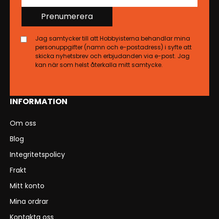
Prenumerera
Jag samtycker till att Hobbyisterna behandlar mina
personuppgifter (namn och e-postadress) i syfte att
skicka nyhetsbrev och erbjudanden via e-post. Jag
kan när som helst återkalla mitt samtycke.
INFORMATION
Om oss
Blog
Integritetspolicy
Frakt
Mitt konto
Mina ordrar
Kontakta oss