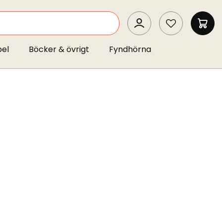
SEARCH
MIN 
pel
Böcker & övrigt
Fyndhörna