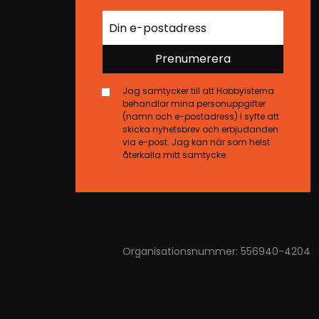
Prenumerera
Jag samtycker till att Hobbyisterna
behandlar mina personuppgifter
(namn och e-postadress) i syfte att
skicka nyhetsbrev och erbjudanden
via e-post. Jag kan när som helst
återkalla mitt samtycke.
Organisationsnummer: 556940-4204