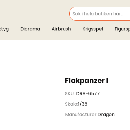
SEARCH
ktyg
Diorama
Airbrush
Krigsspel
Figurs
Flakpanzer I
SKU
DRA-6577
Skala
1/35
Manufacturer
Dragon