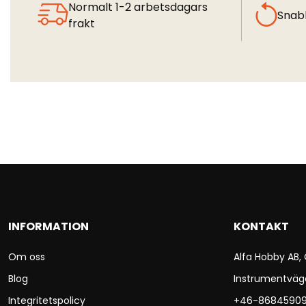
Normalt 1-2 arbetsdagars
Snab
frakt
INFORMATION
KONTAKT
Om oss
Alfa Hobby AB,
Blog
Instrumentväg
Integritetspolicy
+46-8684590