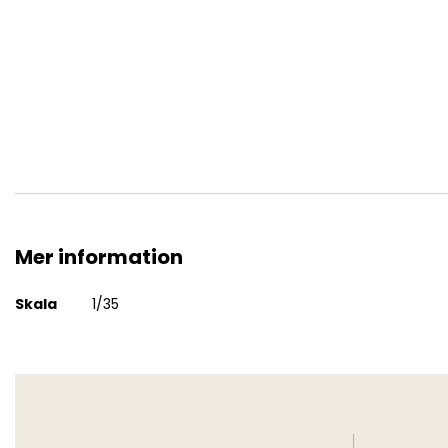
Flakpanzer I
Mer information
Mer
Skala
1/35
information