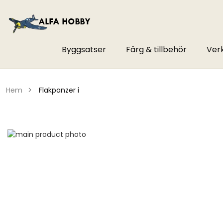
Byggsatser
Färg & tillbehör
Ver
hem
flakpanzer i
Hoppa
till
Hoppa
slutet
till
av
början
bildgalleriet
av
bildgalleriet