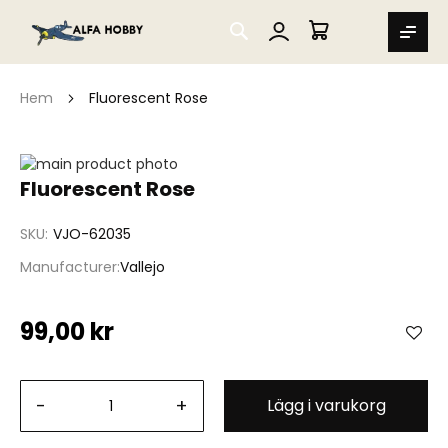
SEARCH
MIN VARUKORG
Hem
Fluorescent Rose
Hoppa
till
Hoppa
Fluorescent Rose
slutet
till
av
början
SKU
VJO-62035
bildgalleriet
av
bildgalleriet
Manufacturer
Vallejo
99,00 kr
-
+
Lägg i varukorg