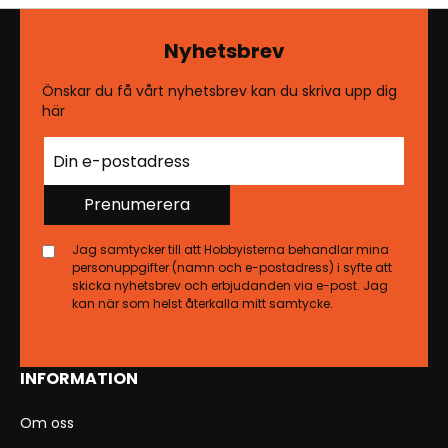
Nyhetsbrev
Önskar du få vårt nyhetsbrev kan du skriva upp dig
här
Prenumerera
Jag samtycker till att Hobbyisterna behandlar mina
personuppgifter (namn och e-postadress) i syfte att
skicka nyhetsbrev och erbjudanden via e-post. Jag
kan när som helst återkalla mitt samtycke.
INFORMATION
Om oss