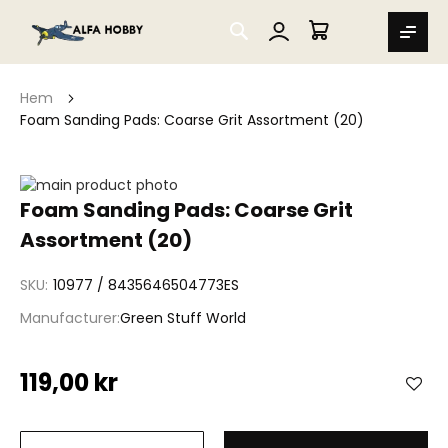
SEARCH
MIN VARUKORG
Hem
Foam Sanding Pads: Coarse Grit Assortment (20)
Hoppa
till
Hoppa
Foam Sanding Pads: Coarse Grit
slutet
till
Assortment (20)
av
början
bildgalleriet
av
bildgalleriet
SKU
10977 / 8435646504773ES
Manufacturer
Green Stuff World
119,00 kr