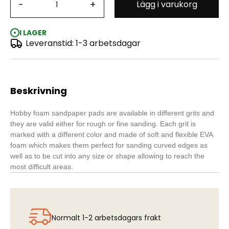
-
+
Lägg i varukorg
Foam Sanding Pads: Coarse Grit Assortment (20)
I LAGER
Leveranstid: 1-3 arbetsdagar
Beskrivning
Hobby foam sandpaper pads are available in different grits and
they are valid either for rough or fine sanding. Each grit is
marked with a different color and made of soft and flexible EVA
foam which makes them perfect for sanding curved edges as
well as to be cut into any size or shape allowing to reach the
most difficult areas.
Normalt 1-2 arbetsdagars frakt