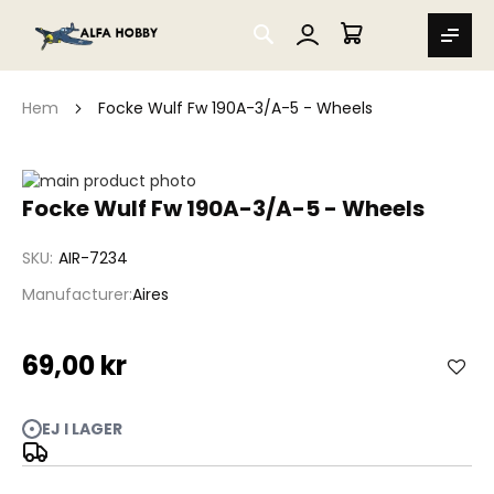
SEARCH
MIN VARUKORG
Hem
Focke Wulf Fw 190A-3/A-5 - Wheels
Hoppa
till
Hoppa
Focke Wulf Fw 190A-3/A-5 - Wheels
slutet
till
av
början
SKU
AIR-7234
bildgalleriet
av
bildgalleriet
Manufacturer
Aires
69,00 kr
EJ I LAGER