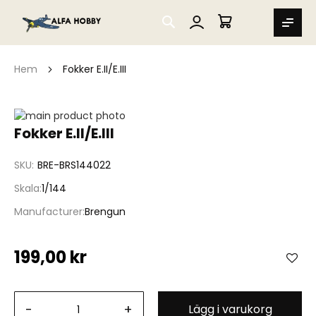
SEARCH
MIN VARUKORG
Hem
Fokker E.II/E.III
Hoppa
till
Hoppa
Fokker E.II/E.III
slutet
till
av
början
SKU
BRE-BRS144022
bildgalleriet
av
bildgalleriet
Skala
1/144
Manufacturer
Brengun
199,00 kr
-
+
Lägg i varukorg