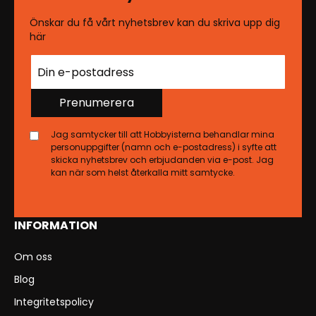
Önskar du få vårt nyhetsbrev kan du skriva upp dig
här
Prenumerera
Jag samtycker till att Hobbyisterna behandlar mina
personuppgifter (namn och e-postadress) i syfte att
skicka nyhetsbrev och erbjudanden via e-post. Jag
kan när som helst återkalla mitt samtycke.
INFORMATION
Om oss
Blog
Integritetspolicy