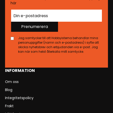
här
Prenumerera
Jag samtycker till att Hobbyisterna behandlar mina
personuppgifter (namn och e-postadress) i syfte att
skicka nyhetsbrev och erbjudanden via e-post. Jag
kan när som helst återkalla mitt samtycke.
INFORMATION
Om oss
Blog
Integritetspolicy
Frakt