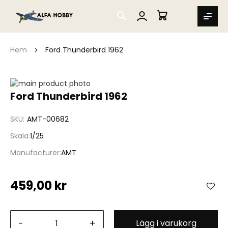
SEARCH
MIN VARUKORG
Hem
Ford Thunderbird 1962
Hoppa
till
Hoppa
Ford Thunderbird 1962
slutet
till
av
början
SKU
AMT-00682
bildgalleriet
av
bildgalleriet
Skala
1/25
Manufacturer
AMT
459,00 kr
-
+
Lägg i varukorg