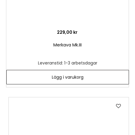
229,00 kr
Merkava Mk.III
Leveranstid: 1-3 arbetsdagar
Lägg i varukorg
Lägg
till
i
önske