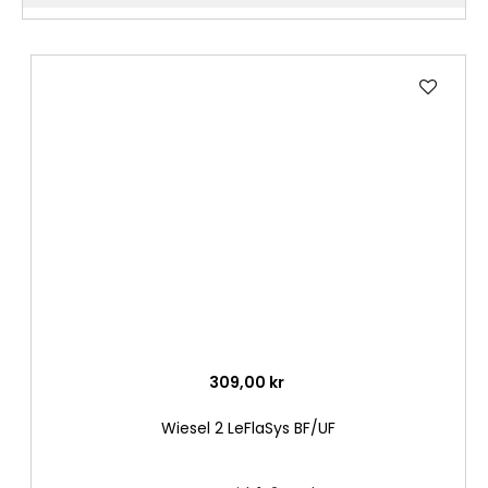
Lägg
till
i
önske
309,00 kr
Wiesel 2 LeFlaSys BF/UF