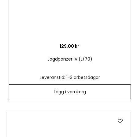
129,00 kr
Jagdpanzer IV (L/70)
Leveranstid: 1-3 arbetsdagar
Lägg i varukorg
Lägg
till
i