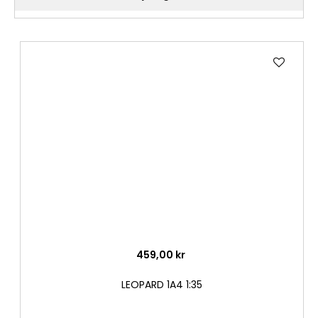
Lägg
till
i
önske
459,00 kr
LEOPARD 1A4 1:35