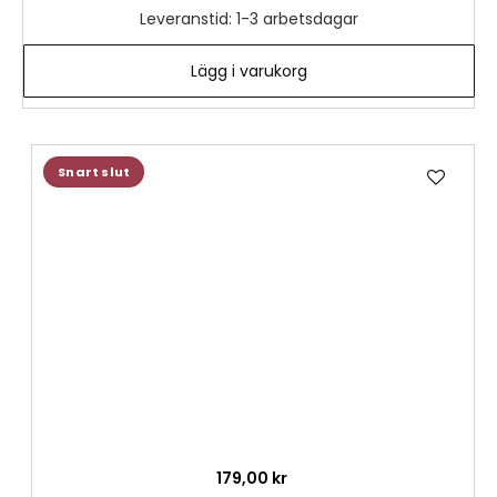
Leveranstid: 1-3 arbetsdagar
Lägg i varukorg
Lägg
Snart slut
till
i
önske
179,00 kr