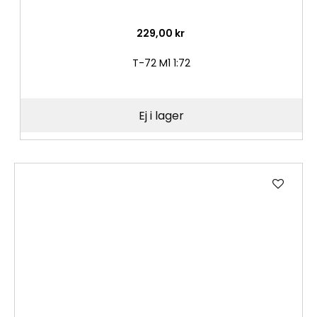
229,00 kr
T-72 M1 1:72
Ej i lager
Lägg
till
i
önske