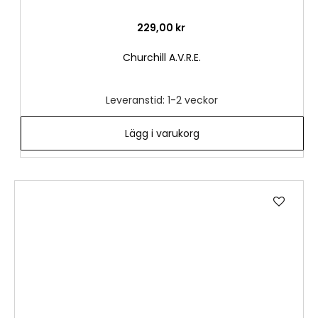
229,00 kr
Churchill A.V.R.E.
Leveranstid: 1-2 veckor
Lägg i varukorg
Lägg
till
i
önske