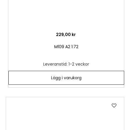
229,00 kr
M109 A2 1:72
Leveranstid: 1-2 veckor
Lägg i varukorg
Lägg
till
i
önske