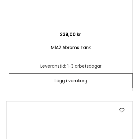
239,00 kr
M1A2 Abrams Tank
Leveranstid: 1-3 arbetsdagar
Lägg i varukorg
Lägg
till
i
önske