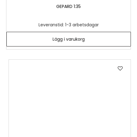
GEPARD 1:35
Leveranstid: 1-3 arbetsdagar
Lägg i varukorg
Lägg
till
i
önske