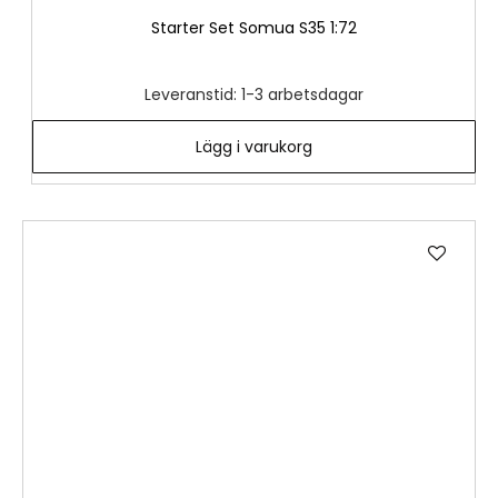
Starter Set Somua S35 1:72
Leveranstid: 1-3 arbetsdagar
Lägg i varukorg
Lägg
till
i
önske