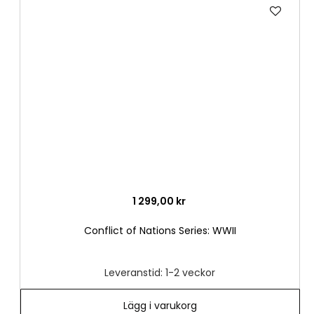
Lägg
till
i
önske
1 299,00 kr
Conflict of Nations Series: WWII
Leveranstid: 1-2 veckor
Lägg i varukorg