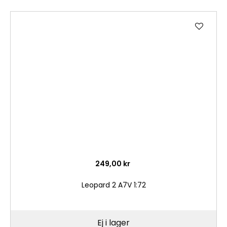
Lägg
till
i
önske
249,00 kr
Leopard 2 A7V 1:72
Ej i lager