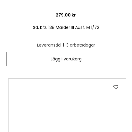
279,00 kr
Sd. Kfz. 138 Marder III Ausf. M 1/72
Leveranstid: 1-3 arbetsdagar
Lägg i varukorg
Lägg
till
i
önske