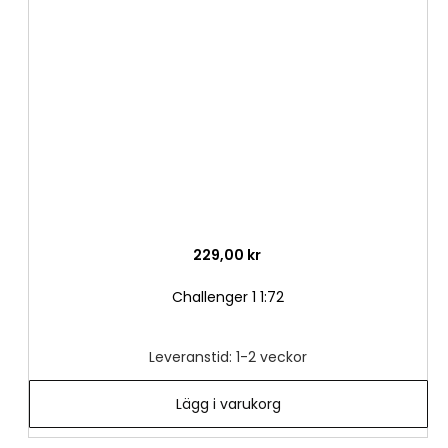
i
önske
229,00 kr
Challenger 1 1:72
Leveranstid: 1-2 veckor
Lägg i varukorg