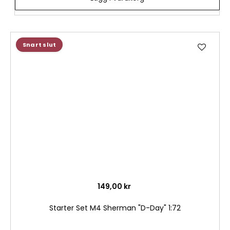
Lägg
Snart slut
till
i
önske
149,00 kr
Starter Set M4 Sherman "D-Day" 1:72