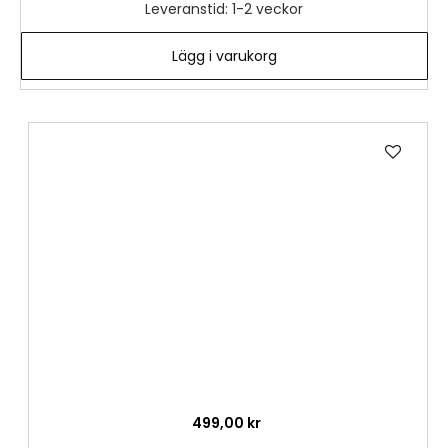
Leveranstid: 1-2 veckor
Lägg i varukorg
Lägg
till
i
önske
499,00 kr