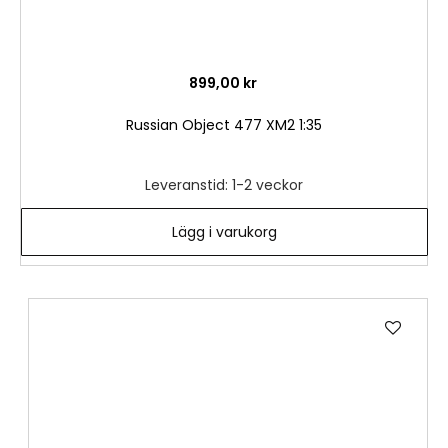
899,00 kr
Russian Object 477 XM2 1:35
Leveranstid: 1-2 veckor
Lägg i varukorg
Lägg
till
i
önske