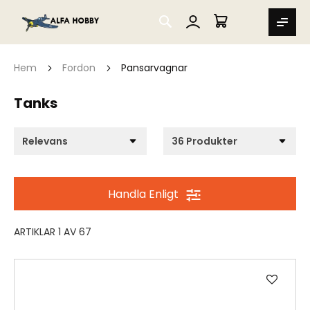
SEARCH
MIN VARUKORG
Hem
Fordon
Pansarvagnar
Tanks
Handla Enligt
ARTIKLAR
1
AV
67
Lägg
till
i