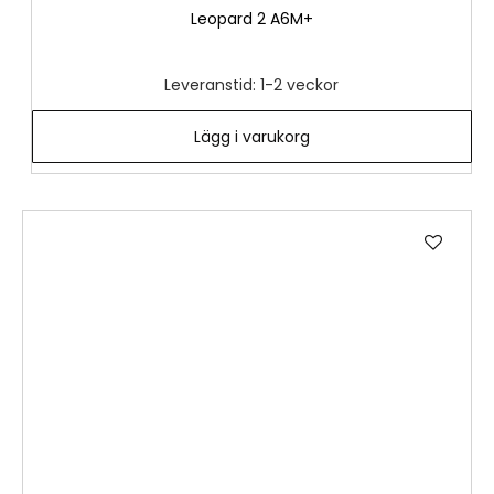
Leopard 2 A6M+
Leveranstid: 1-2 veckor
Lägg i varukorg
Lägg
till
i
önske