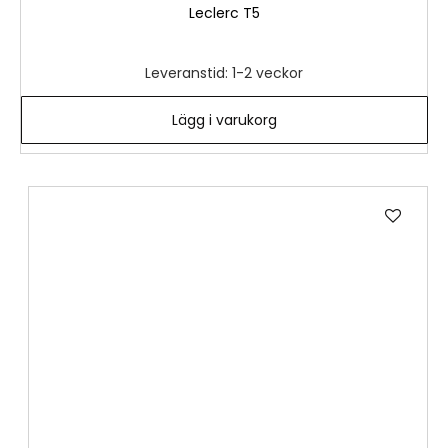
Leclerc T5
Leveranstid: 1-2 veckor
Lägg i varukorg
Lägg
till
i
önske