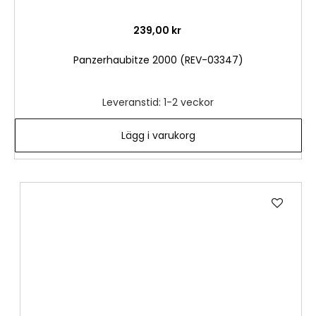
239,00 kr
Panzerhaubitze 2000 (REV-03347)
Leveranstid: 1-2 veckor
Lägg i varukorg
Lägg
till
i
önske