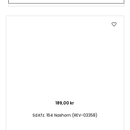
Lägg
till
i
önske
189,00 kr
Sd.Kfz. 164 Nashorn (REV-03358)