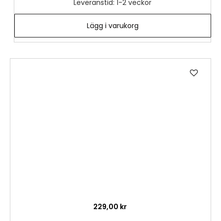
Leveranstid: 1-2 veckor
Lägg i varukorg
Lägg
till
i
önske
229,00 kr