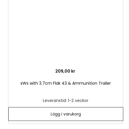
i
önske
209,00 kr
sWs with 3.7cm Flak 43 & Ammunition Trailer
Leveranstid: 1-2 veckor
Lägg i varukorg