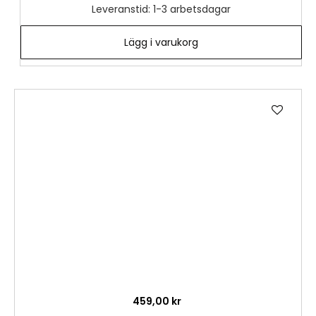
Leveranstid: 1-3 arbetsdagar
Lägg i varukorg
Lägg
till
i
önske
459,00 kr