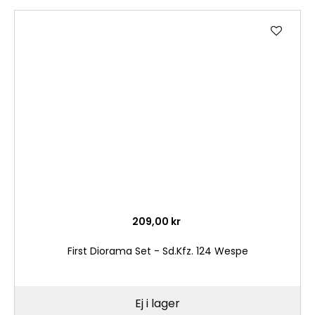
Lägg
till
i
önske
209,00 kr
First Diorama Set - Sd.Kfz. 124 Wespe
Ej i lager