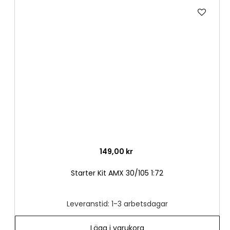
Lägg
till
i
önske
149,00 kr
Starter Kit AMX 30/105 1:72
Leveranstid: 1-3 arbetsdagar
Lägg i varukorg