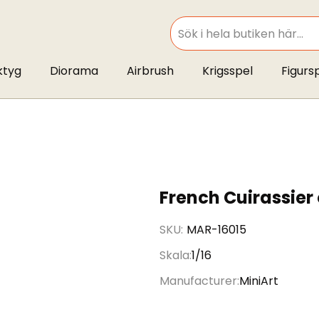
SEARCH
ktyg
Diorama
Airbrush
Krigsspel
Figurs
French Cuirassier
SKU
MAR-16015
Skala
1/16
Manufacturer
MiniArt