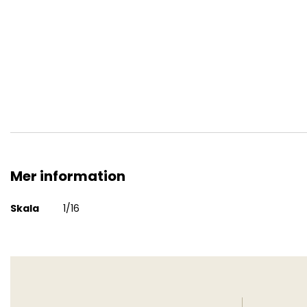
French Cuirassier on Horse - Napoleonic Wars
Mer information
Mer
Skala
1/16
information