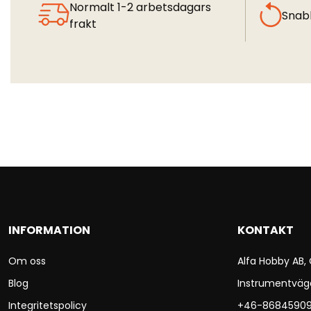
Normalt 1-2 arbetsdagars
Snab
frakt
INFORMATION
KONTAKT
Om oss
Alfa Hobby AB,
Blog
Instrumentväg
Integritetspolicy
+46-8684590