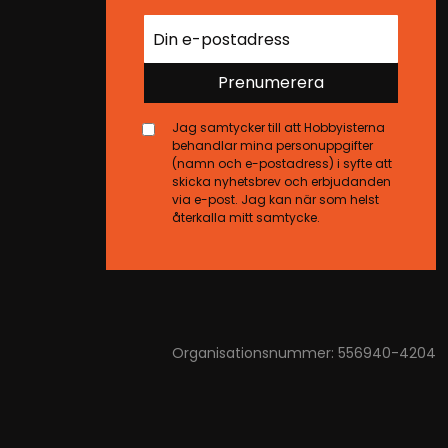
Prenumerera
Jag samtycker till att Hobbyisterna
behandlar mina personuppgifter
(namn och e-postadress) i syfte att
skicka nyhetsbrev och erbjudanden
via e-post. Jag kan när som helst
återkalla mitt samtycke.
Organisationsnummer: 556940-4204