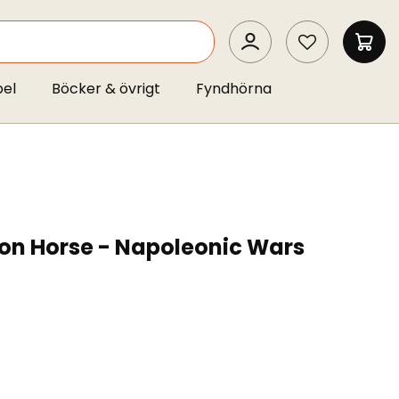
SEARCH
MIN 
pel
Böcker & övrigt
Fyndhörna
 on Horse - Napoleonic Wars