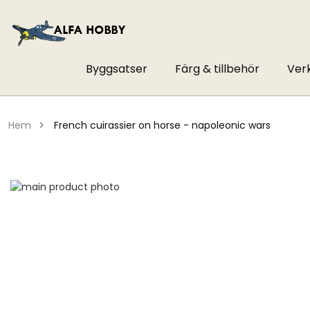
Byggsatser
Färg & tillbehör
Ver
hem
french cuirassier on horse - napoleonic wars
Hoppa
till
Hoppa
slutet
till
av
början
bildgalleriet
av
bildgalleriet