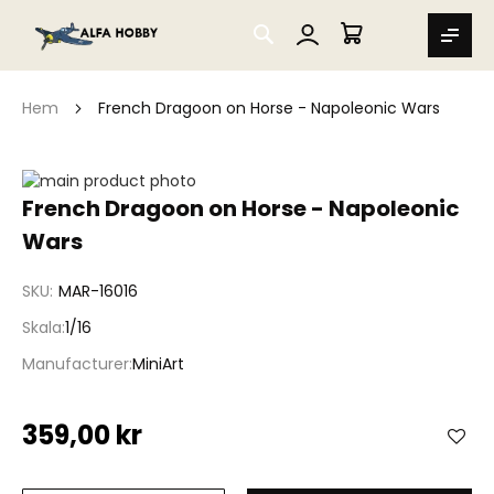
SEARCH
MIN VARUKORG
Hem
French Dragoon on Horse - Napoleonic Wars
Hoppa
till
Hoppa
French Dragoon on Horse - Napoleonic
slutet
till
Wars
av
början
bildgalleriet
av
bildgalleriet
SKU
MAR-16016
Skala
1/16
Manufacturer
MiniArt
359,00 kr