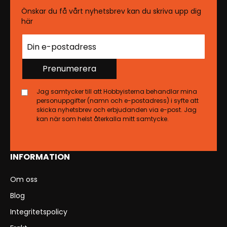
Önskar du få vårt nyhetsbrev kan du skriva upp dig
här
Prenumerera
Jag samtycker till att Hobbyisterna behandlar mina
personuppgifter (namn och e-postadress) i syfte att
skicka nyhetsbrev och erbjudanden via e-post. Jag
kan när som helst återkalla mitt samtycke.
INFORMATION
Om oss
Blog
Integritetspolicy