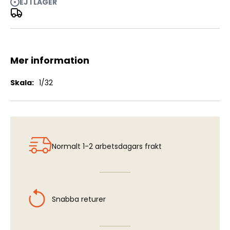
EJ I LAGER
French Hussar - Napoleonic Wars Series
Mer information
Mer
1/32
information
Normalt 1-2 arbetsdagars frakt
Snabba returer