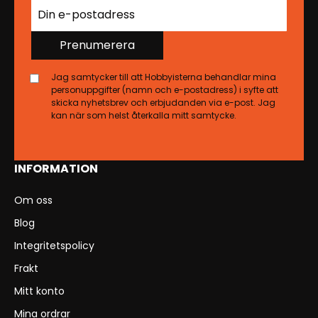
Prenumerera
Jag samtycker till att Hobbyisterna behandlar mina
personuppgifter (namn och e-postadress) i syfte att
skicka nyhetsbrev och erbjudanden via e-post. Jag
kan när som helst återkalla mitt samtycke.
INFORMATION
Om oss
Blog
Integritetspolicy
Frakt
Mitt konto
Mina ordrar