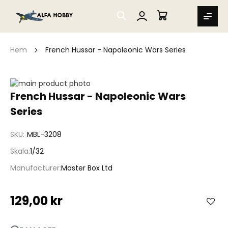
SEARCH
MIN VARUKORG
Hem
French Hussar - Napoleonic Wars Series
Hoppa
till
Hoppa
French Hussar - Napoleonic Wars
slutet
till
Series
av
början
bildgalleriet
av
bildgalleriet
SKU
MBL-3208
Skala
1/32
Manufacturer
Master Box Ltd
129,00 kr