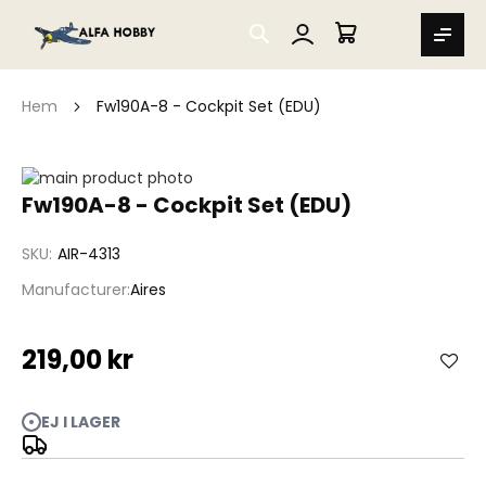
SEARCH
MIN VARUKORG
Hem
Fw190A-8 - Cockpit Set (EDU)
Hoppa
till
Hoppa
Fw190A-8 - Cockpit Set (EDU)
slutet
till
av
början
SKU
AIR-4313
bildgalleriet
av
bildgalleriet
Manufacturer
Aires
219,00 kr
EJ I LAGER