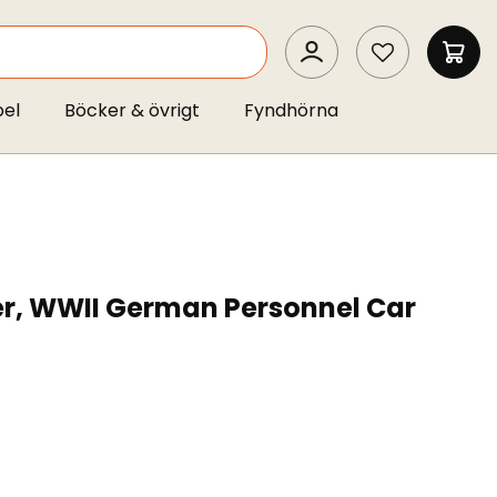
SEARCH
MIN 
pel
Böcker & övrigt
Fyndhörna
er, WWII German Personnel Car