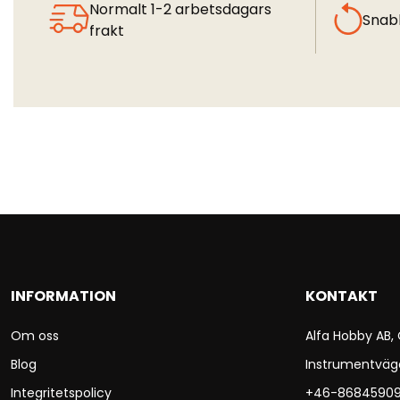
Normalt 1-2 arbetsdagars
Snab
frakt
INFORMATION
KONTAKT
Om oss
Alfa Hobby AB,
Blog
Instrumentväg
Integritetspolicy
+46-8684590