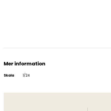
G4 with open cover, WWII German Personnel Car
Mer information
Mer
Skala
1/24
information