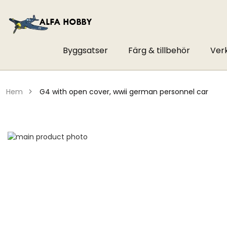
Byggsatser
Färg & tillbehör
Ver
hem
g4 with open cover, wwii german personnel car
Hoppa
till
Hoppa
slutet
till
av
början
bildgalleriet
av
bildgalleriet