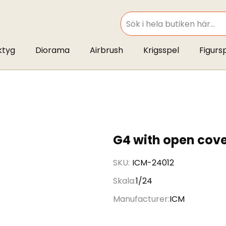
SEARCH
ktyg
Diorama
Airbrush
Krigsspel
Figurs
G4 with open cov
SKU
ICM-24012
Skala
1/24
Manufacturer
ICM