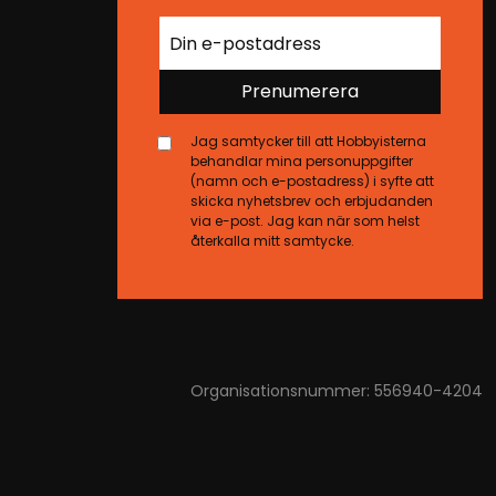
Prenumerera
Jag samtycker till att Hobbyisterna
behandlar mina personuppgifter
(namn och e-postadress) i syfte att
skicka nyhetsbrev och erbjudanden
via e-post. Jag kan när som helst
återkalla mitt samtycke.
Organisationsnummer: 556940-4204