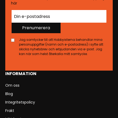
här
Prenumerera
Jag samtycker till att Hobbyisterna behandlar mina
personuppgifter (namn och e-postadress) i syfte att
skicka nyhetsbrev och erbjudanden via e-post. Jag
kan när som helst återkalla mitt samtycke.
INFORMATION
Om oss
Blog
Integritetspolicy
Frakt