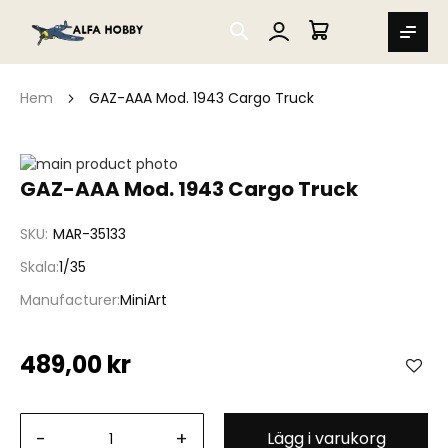
SEARCH
MIN VARUKORG
Hem
GAZ-AAA Mod. 1943 Cargo Truck
Hoppa
till
Hoppa
GAZ-AAA Mod. 1943 Cargo Truck
slutet
till
av
början
SKU
MAR-35133
bildgalleriet
av
bildgalleriet
Skala
1/35
Manufacturer
MiniArt
489,00 kr
-
+
Lägg i varukorg