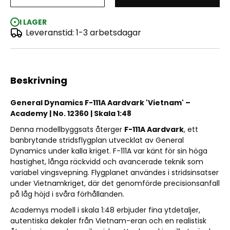
General Dynamics F-111A Aardvark 'Vietnam' 1:48
I LAGER
Leveranstid: 1-3 arbetsdagar
Beskrivning
General Dynamics F-111A Aardvark 'Vietnam' –
Academy | No. 12360 | Skala 1:48
Denna modellbyggsats återger
F-111A Aardvark
, ett
banbrytande stridsflygplan utvecklat av General
Dynamics under kalla kriget. F-111A var känt för sin höga
hastighet, långa räckvidd och avancerade teknik som
variabel vingsvepning. Flygplanet användes i stridsinsatser
under Vietnamkriget, där det genomförde precisionsanfall
på låg höjd i svåra förhållanden.
Academys modell i skala 1:48 erbjuder fina ytdetaljer,
autentiska dekaler från Vietnam-eran och en realistisk