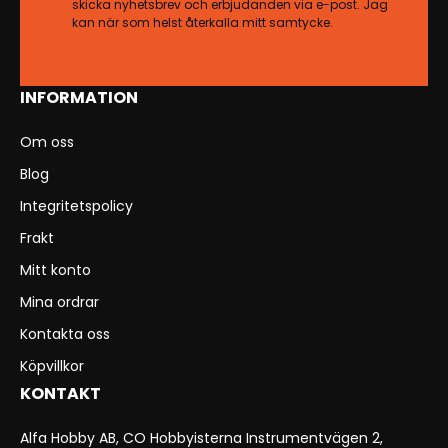
skicka nyhetsbrev och erbjudanden via e-post. Jag
kan när som helst återkalla mitt samtycke.
INFORMATION
Om oss
Blog
Integritetspolicy
Frakt
Mitt konto
Mina ordrar
Kontakta oss
Köpvillkor
KONTAKT
Alfa Hobby AB, CO Hobbyisterna Instrumentvägen 2,