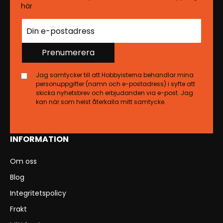
här
Prenumerera
Jag samtycker till att Hobbyisterna behandlar mina
personuppgifter (namn och e-postadress) i syfte att
skicka nyhetsbrev och erbjudanden via e-post. Jag
kan när som helst återkalla mitt samtycke.
INFORMATION
Om oss
Blog
Integritetspolicy
Frakt