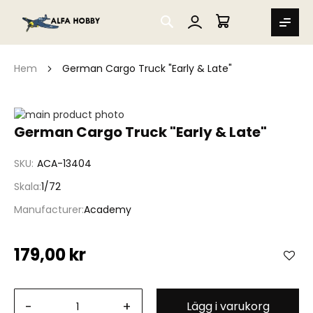
SEARCH
MIN VARUKORG
Hem
German Cargo Truck "Early & Late"
Hoppa
till
Hoppa
German Cargo Truck "Early & Late"
slutet
till
av
början
SKU
ACA-13404
bildgalleriet
av
bildgalleriet
Skala
1/72
Manufacturer
Academy
179,00 kr
-
+
Lägg i varukorg