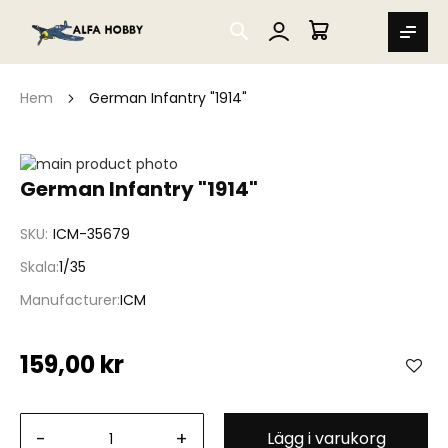
SEARCH
MIN VARUKORG
Hem
German Infantry "1914"
Hoppa
till
Hoppa
German Infantry "1914"
slutet
till
av
början
SKU
ICM-35679
bildgalleriet
av
bildgalleriet
Skala
1/35
Manufacturer
ICM
159,00 kr
-
+
Lägg i varukorg