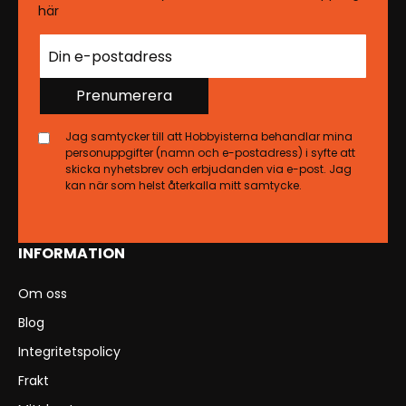
här
Prenumerera
Jag samtycker till att Hobbyisterna behandlar mina
personuppgifter (namn och e-postadress) i syfte att
skicka nyhetsbrev och erbjudanden via e-post. Jag
kan när som helst återkalla mitt samtycke.
INFORMATION
Om oss
Blog
Integritetspolicy
Frakt