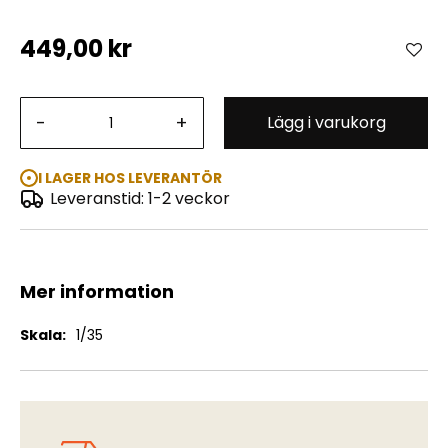
449,00 kr
German STURMPANZER IV EARLY VERSION(MID
PRODUCTION) W/ INTERIOR 1:35
-
+
Lägg i varukorg
I LAGER HOS LEVERANTÖR
Leveranstid: 1-2 veckor
Mer information
Mer
1/35
information