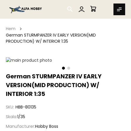
SEARCH
MIN VARUKORG
Hem
German STURMPANZER IV EARLY VERSION(MID
PRODUCTION) W/ INTERIOR 1:35
Hoppa
till
slutet
Hoppa
German STURMPANZER IV EARLY
av
till
bildgalleriet
VERSION(MID PRODUCTION) W/
början
av
INTERIOR 1:35
bildgalleriet
SKU
HBB-80135
Skala
1/35
Manufacturer
Hobby Boss