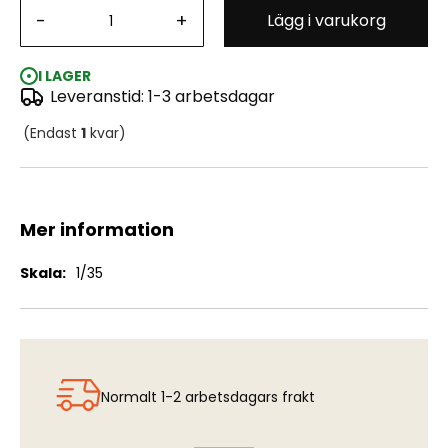
-
+
Lägg i varukorg
German Tank Crew in Afghanistan (2 figs)
I LAGER
Leveranstid: 1-3 arbetsdagar
(Endast
1
kvar)
Mer information
Mer
1/35
information
Normalt 1-2 arbetsdagars frakt