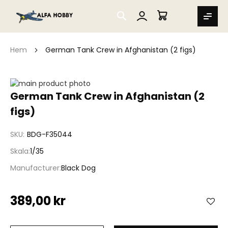
SEARCH
MIN VARUKORG
Hem
German Tank Crew in Afghanistan (2 figs)
Hoppa
till
Hoppa
German Tank Crew in Afghanistan (2
slutet
till
figs)
av
början
bildgalleriet
av
bildgalleriet
SKU
BDG-F35044
Skala
1/35
Manufacturer
Black Dog
389,00 kr