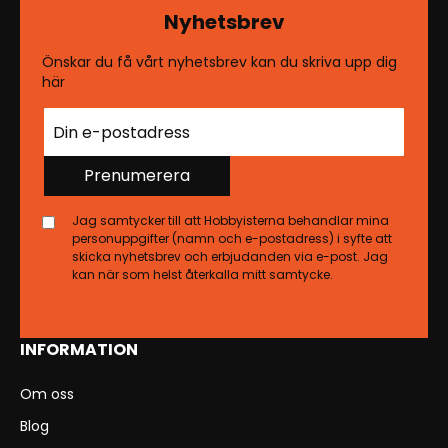
Nyhetsbrev
Önskar du få vårt nyhetsbrev kan du skriva upp dig
här
Prenumerera
Jag samtycker till att Hobbyisterna behandlar mina
personuppgifter (namn och e-postadress) i syfte att
skicka nyhetsbrev och erbjudanden via e-post. Jag
kan när som helst återkalla mitt samtycke.
INFORMATION
Om oss
Blog