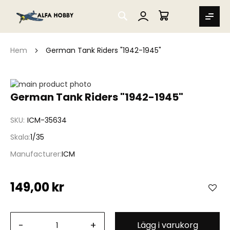
SEARCH
MIN VARUKORG
Hem
German Tank Riders "1942-1945"
Hoppa
till
Hoppa
German Tank Riders "1942-1945"
slutet
till
av
början
SKU
ICM-35634
bildgalleriet
av
bildgalleriet
Skala
1/35
Manufacturer
ICM
149,00 kr
-
+
Lägg i varukorg