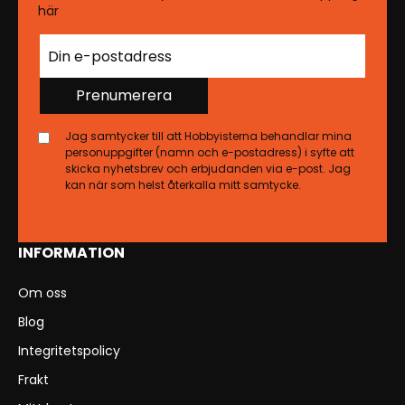
här
Prenumerera
Jag samtycker till att Hobbyisterna behandlar mina
personuppgifter (namn och e-postadress) i syfte att
skicka nyhetsbrev och erbjudanden via e-post. Jag
kan när som helst återkalla mitt samtycke.
INFORMATION
Om oss
Blog
Integritetspolicy
Frakt