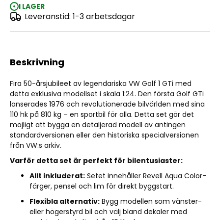
I LAGER
Leveranstid: 1-3 arbetsdagar
Gift set "50 years of VW Golf 1 GTi" 1:24
Beskrivning
Fira 50-årsjubileet av legendariska VW Golf 1 GTi med
detta exklusiva modellset i skala 1:24. Den första Golf GTi
lanserades 1976 och revolutionerade bilvärlden med sina
110 hk på 810 kg – en sportbil för alla. Detta set gör det
möjligt att bygga en detaljerad modell av antingen
standardversionen eller den historiska specialversionen
från VW:s arkiv.
Varför detta set är perfekt för bilentusiaster:
Allt inkluderat:
Setet innehåller Revell Aqua Color-
färger, pensel och lim för direkt byggstart.
Flexibla alternativ:
Bygg modellen som vänster-
eller högerstyrd bil och välj bland dekaler med