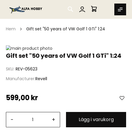
SEARCH
MIN VARUKORG
Hem
Gift set "50 years of VW Golf 1 GTi" 1:24
Hoppa
till
Hoppa
Gift set "50 years of VW Golf 1 GTi" 1:24
slutet
till
av
början
SKU
REV-05623
bildgalleriet
av
bildgalleriet
Manufacturer
Revell
599,00 kr
-
+
Lägg i varukorg