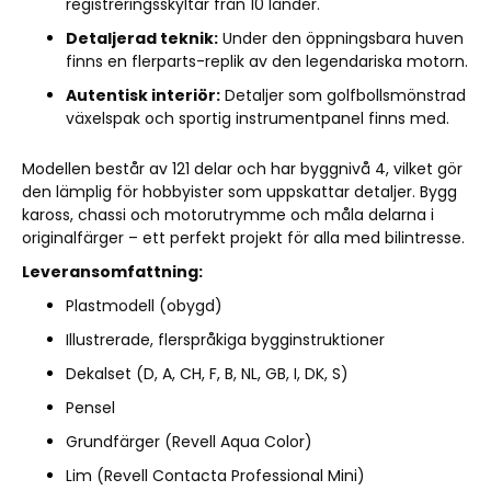
registreringsskyltar från 10 länder.
Detaljerad teknik:
Under den öppningsbara huven
finns en flerparts-replik av den legendariska motorn.
Autentisk interiör:
Detaljer som golfbollsmönstrad
växelspak och sportig instrumentpanel finns med.
Modellen består av 121 delar och har byggnivå 4, vilket gör
den lämplig för hobbyister som uppskattar detaljer. Bygg
kaross, chassi och motorutrymme och måla delarna i
originalfärger – ett perfekt projekt för alla med bilintresse.
Leveransomfattning:
Plastmodell (obygd)
Illustrerade, flerspråkiga bygginstruktioner
Dekalset (D, A, CH, F, B, NL, GB, I, DK, S)
Pensel
Grundfärger (Revell Aqua Color)
Lim (Revell Contacta Professional Mini)