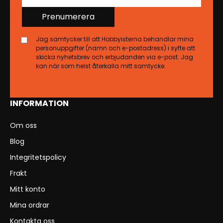
Prenumerera
Jag samtycker till att Hobbyisterna behandlar mina
personuppgifter (namn och e-postadress) i syfte att
skicka nyhetsbrev och erbjudanden via e-post. Jag
kan när som helst återkalla mitt samtycke.
INFORMATION
Om oss
Blog
Integritetspolicy
Frakt
Mitt konto
Mina ordrar
Kontakta oss