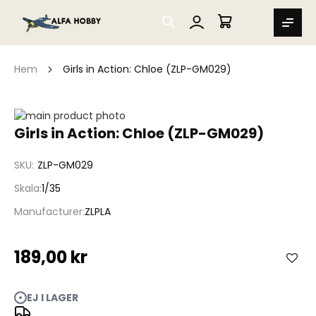
SEARCH
MIN VARUKORG
Hem
Girls in Action: Chloe (ZLP-GM029)
Hoppa
till
Hoppa
Girls in Action: Chloe (ZLP-GM029)
slutet
till
av
början
SKU
ZLP-GM029
bildgalleriet
av
bildgalleriet
Skala
1/35
Manufacturer
ZLPLA
189,00 kr
EJ I LAGER