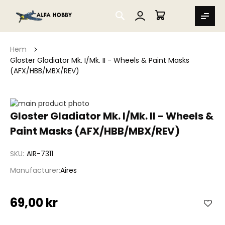
SEARCH
MIN VARUKORG
Hem
Gloster Gladiator Mk. I/Mk. II - Wheels & Paint Masks
(AFX/HBB/MBX/REV)
Hoppa
till
Hoppa
Gloster Gladiator Mk. I/Mk. II - Wheels &
slutet
till
Paint Masks (AFX/HBB/MBX/REV)
av
början
bildgalleriet
av
bildgalleriet
SKU
AIR-7311
Manufacturer
Aires
69,00 kr