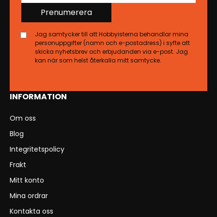
Prenumerera
Jag samtycker till att Hobbyisterna behandlar mina
personuppgifter (namn och e-postadress) i syfte att
skicka nyhetsbrev och erbjudanden via e-post. Jag
kan när som helst återkalla mitt samtycke.
INFORMATION
Om oss
Blog
Integritetspolicy
Frakt
Mitt konto
Mina ordrar
Kontakta oss