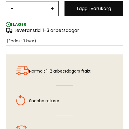
-
+
Lägg i varukorg
Gloster Gladiator Mk. I/Mk. II - Wheels & Paint Masks
(AFX/HBB/MBX/REV)
I LAGER
Leveranstid: 1-3 arbetsdagar
(Endast
1
kvar)
Normalt 1-2 arbetsdagars frakt
Snabba returer