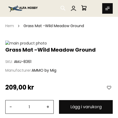
SEARCH
MIN VARUKORG
Hem
Grass Mat -Wild Meadow Ground
Hoppa
till
Hoppa
Grass Mat -Wild Meadow Ground
slutet
till
av
början
SKU
AMJ-8361
bildgalleriet
av
bildgalleriet
Manufacturer
AMMO by Mig
209,00 kr
-
+
Lägg i varukorg