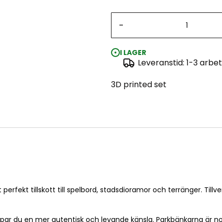
-
I LAGER
Leveranstid: 1-3 arbe
3D printed set
tt perfekt tillskott till spelbord, stadsdioramor och terränger. Ti
apar du en mer autentisk och levande känsla. Parkbänkarna är no