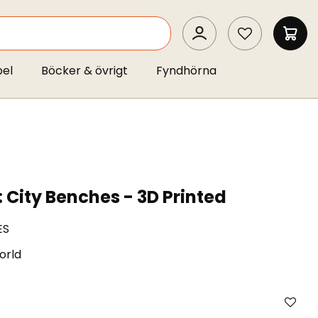
SEARCH
MIN 
pel
Böcker & övrigt
Fyndhörna
 City Benches - 3D Printed
ES
orld