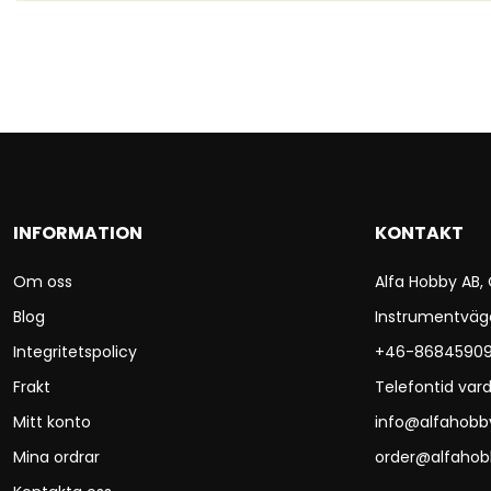
INFORMATION
KONTAKT
Om oss
Alfa Hobby AB,
Blog
Instrumentväg
Integritetspolicy
+46-8684590
Frakt
Telefontid vard
Mitt konto
info@alfahobb
Mina ordrar
order@alfahob