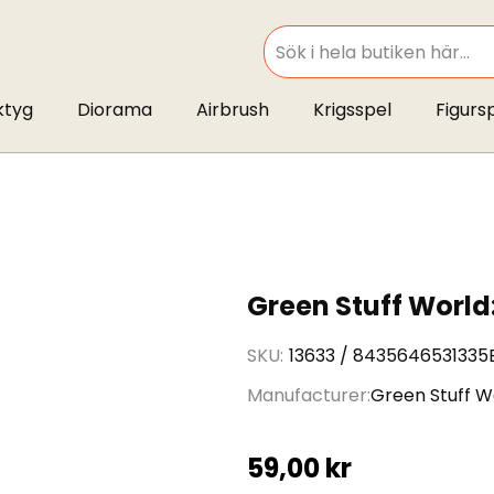
SEARCH
ktyg
Diorama
Airbrush
Krigsspel
Figurs
Green Stuff World:
SKU
13633 / 8435646531335
Manufacturer
Green Stuff W
59,00 kr