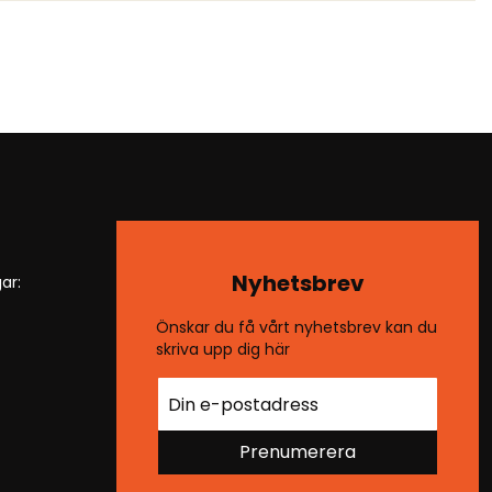
Nyhetsbrev
ar:
Önskar du få vårt nyhetsbrev kan du
skriva upp dig här
Prenumerera