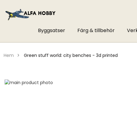
Byggsatser
Färg & tillbehör
Ver
hem
green stuff world: city benches - 3d printed
Hoppa
till
Hoppa
slutet
till
av
början
bildgalleriet
av
bildgalleriet