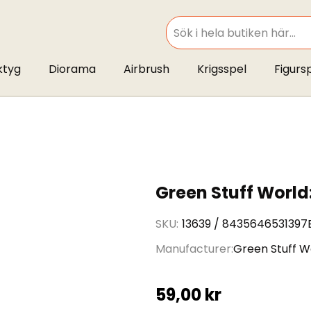
SEARCH
ktyg
Diorama
Airbrush
Krigsspel
Figurs
Green Stuff World
SKU
13639 / 8435646531397
Manufacturer
Green Stuff W
59,00 kr