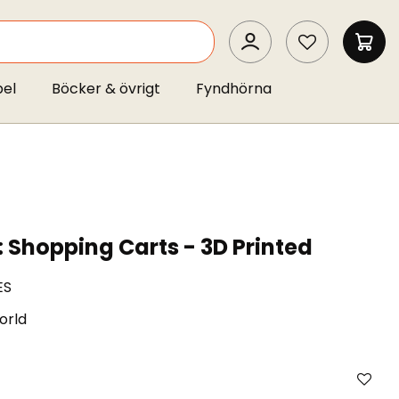
SEARCH
MIN 
pel
Böcker & övrigt
Fyndhörna
: Shopping Carts - 3D Printed
ES
orld