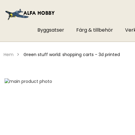
Byggsatser
Färg & tillbehör
Ver
hem
green stuff world: shopping carts - 3d printed
Hoppa
till
Hoppa
slutet
till
av
början
bildgalleriet
av
bildgalleriet