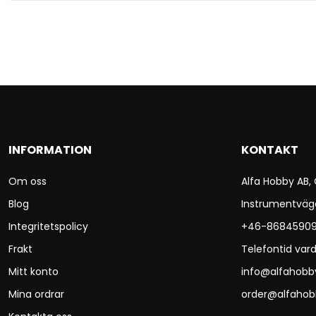
INFORMATION
KONTAKT
Om oss
Alfa Hobby AB,
Blog
Instrumentväg
Integritetspolicy
+46-8684590
Frakt
Telefontid vard
Mitt konto
info@alfahobb
Mina ordrar
order@alfahob