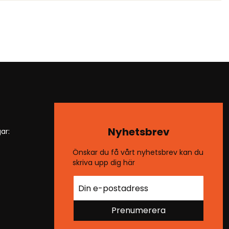
Nyhetsbrev
ar:
Önskar du få vårt nyhetsbrev kan du
skriva upp dig här
Prenumerera