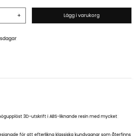
+
Lägg i varukorg
tsdagar
med högupplöst 3D-utskrift i ABS-liknande resin med mycket
signade för att efterlikna klassiska kundvagnar som återfinns