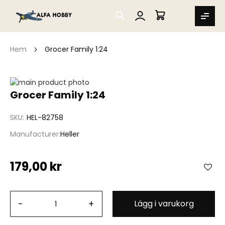
SEARCH
MIN VARUKORG
Hem
Grocer Family 1:24
Hoppa
till
Hoppa
Grocer Family 1:24
slutet
till
av
början
SKU
HEL-82758
bildgalleriet
av
bildgalleriet
Manufacturer
Heller
179,00 kr
-
+
Lägg i varukorg