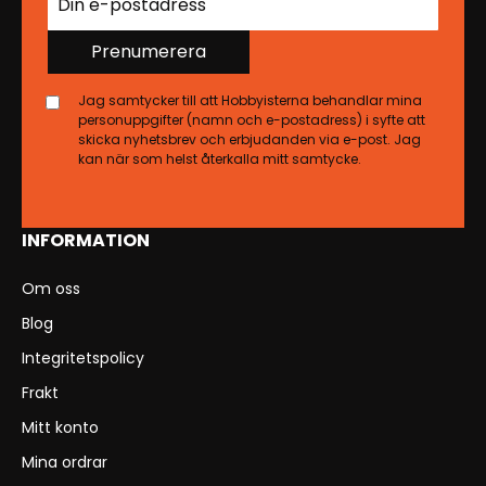
Prenumerera
Jag samtycker till att Hobbyisterna behandlar mina
personuppgifter (namn och e-postadress) i syfte att
skicka nyhetsbrev och erbjudanden via e-post. Jag
kan när som helst återkalla mitt samtycke.
INFORMATION
Om oss
Blog
Integritetspolicy
Frakt
Mitt konto
Mina ordrar