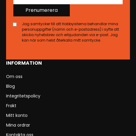
Prenumerera
Jag samtycker till att Hobbyisterna behandlar mina
personuppgifter (namn och e-postadress) i syfte att
skicka nyhetsbrev och erbjudanden via e-post. Jag
kan när som helst återkalla mitt samtycke.
INFORMATION
Om oss
Blog
Integritetspolicy
Frakt
Mitt konto
Mina ordrar
Kontakta oss