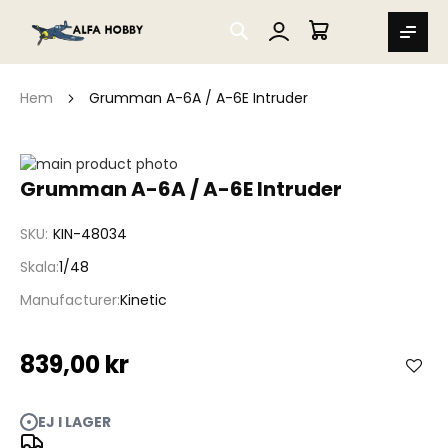
SEARCH
MIN VARUKORG
Hem
Grumman A-6A / A-6E Intruder
Hoppa
till
Hoppa
Grumman A-6A / A-6E Intruder
slutet
till
av
början
SKU
KIN-48034
bildgalleriet
av
bildgalleriet
Skala
1/48
Manufacturer
Kinetic
839,00 kr
EJ I LAGER