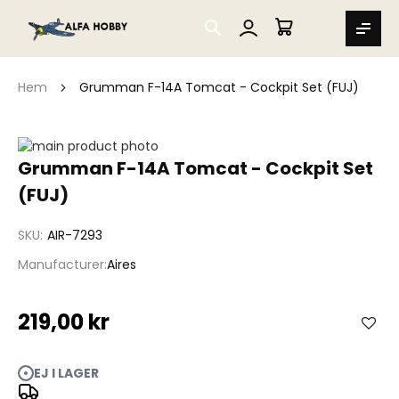
SEARCH
MIN VARUKORG
Hem
Grumman F-14A Tomcat - Cockpit Set (FUJ)
Hoppa
till
Hoppa
Grumman F-14A Tomcat - Cockpit Set
slutet
till
(FUJ)
av
början
bildgalleriet
av
bildgalleriet
SKU
AIR-7293
Manufacturer
Aires
219,00 kr
EJ I LAGER