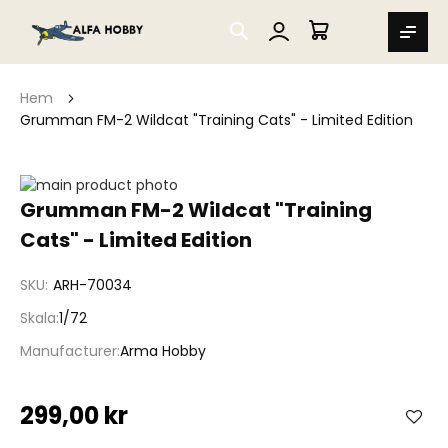
SEARCH
MIN VARUKORG
Hem
Grumman FM-2 Wildcat "Training Cats" - Limited Edition
Hoppa
till
Hoppa
Grumman FM-2 Wildcat "Training
slutet
till
Cats" - Limited Edition
av
början
bildgalleriet
av
bildgalleriet
SKU
ARH-70034
Skala
1/72
Manufacturer
Arma Hobby
299,00 kr