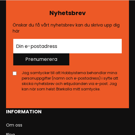
Nyhetsbrev
Önskar du få vårt nyhetsbrev kan du skriva upp dig
här
Prenumerera
Jag samtycker till att Hobbyisterna behandlar mina
personuppgifter (namn och e-postadress) i syfte att
skicka nyhetsbrev och erbjudanden via e-post. Jag
kan när som helst återkalla mitt samtycke.
INFORMATION
Om oss
Blog