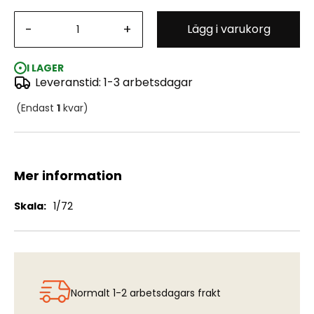
Grumman FM-2 Wildcat "Training Cats" - Limited
-
+
Lägg i varukorg
Edition
I LAGER
Leveranstid: 1-3 arbetsdagar
(Endast
1
kvar)
Mer information
Mer
1/72
information
Normalt 1-2 arbetsdagars frakt