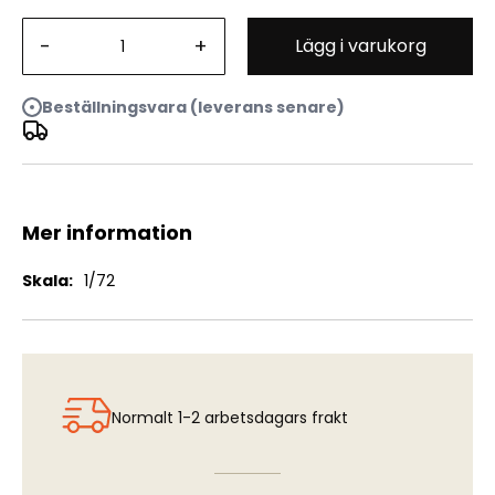
-
+
Lägg i varukorg
Grumman Guardian AF-2S/3S Killer w etched parts
Beställningsvara (leverans senare)
Mer information
Mer
1/72
information
Normalt 1-2 arbetsdagars frakt