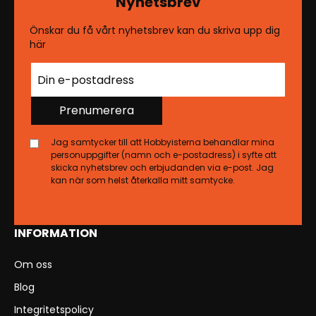
Nyhetsbrev
Önskar du få vårt nyhetsbrev kan du skriva upp dig
här
Prenumerera
Jag samtycker till att Hobbyisterna behandlar mina
personuppgifter (namn och e-postadress) i syfte att
skicka nyhetsbrev och erbjudanden via e-post. Jag
kan när som helst återkalla mitt samtycke.
INFORMATION
Om oss
Blog
Integritetspolicy