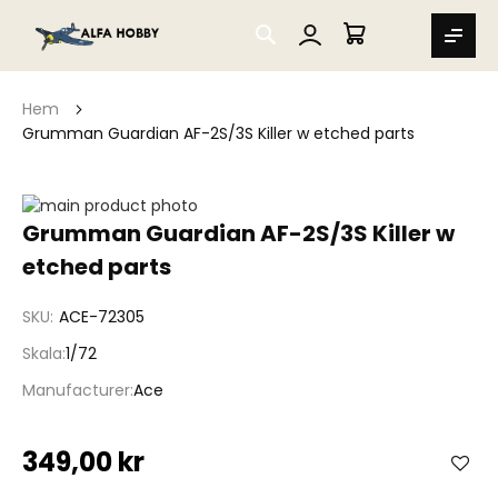
SEARCH
MIN VARUKORG
Hem
Grumman Guardian AF-2S/3S Killer w etched parts
Hoppa
till
Hoppa
Grumman Guardian AF-2S/3S Killer w
slutet
till
etched parts
av
början
bildgalleriet
av
bildgalleriet
SKU
ACE-72305
Skala
1/72
Manufacturer
Ace
349,00 kr