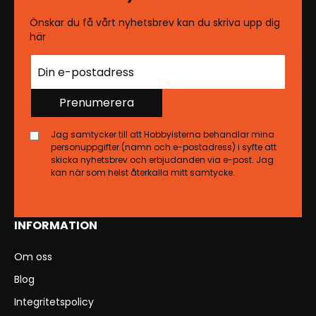
Önskar du få vårt nyhetsbrev kan du skriva upp dig
här
Prenumerera
Jag samtycker till att Hobbyisterna behandlar mina
personuppgifter (namn och e-postadress) i syfte att
skicka nyhetsbrev och erbjudanden via e-post. Jag
kan när som helst återkalla mitt samtycke.
INFORMATION
Om oss
Blog
Integritetspolicy