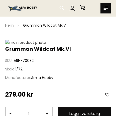
SEARCH
MIN VARUKORG
Hem
Grumman Wildcat Mk.VI
Hoppa
till
Hoppa
Grumman Wildcat Mk.VI
slutet
till
av
början
SKU
ARH-70032
bildgalleriet
av
bildgalleriet
Skala
1/72
Manufacturer
Arma Hobby
279,00 kr
-
+
Lägg i varukorg