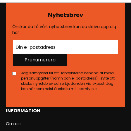
Nyhetsbrev
Önskar du få vårt nyhetsbrev kan du skriva upp dig
här
Prenumerera
Jag samtycker till att Hobbyisterna behandlar mina
personuppgifter (namn och e-postadress) i syfte att
skicka nyhetsbrev och erbjudanden via e-post. Jag
kan när som helst återkalla mitt samtycke.
INFORMATION
Om oss