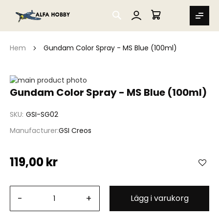
SEARCH
MIN VARUKORG
Hem
Gundam Color Spray - MS Blue (100ml)
Hoppa
till
Hoppa
Gundam Color Spray - MS Blue (100ml)
slutet
till
av
början
SKU
GSI-SG02
bildgalleriet
av
bildgalleriet
Manufacturer
GSI Creos
119,00 kr
-
+
Lägg i varukorg