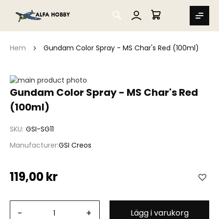
SEARCH
MIN VARUKORG
Hem
Gundam Color Spray - MS Char's Red (100ml)
Hoppa
till
Hoppa
Gundam Color Spray - MS Char's Red
slutet
till
(100ml)
av
början
bildgalleriet
av
bildgalleriet
SKU
GSI-SG11
Manufacturer
GSI Creos
119,00 kr
-
+
Lägg i varukorg