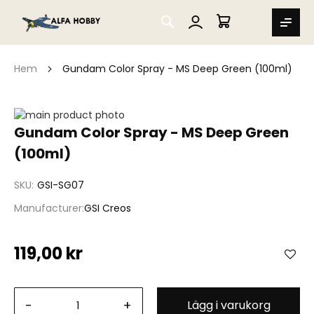
SEARCH
MIN VARUKORG
Hem
Gundam Color Spray - MS Deep Green (100ml)
Hoppa
till
Hoppa
Gundam Color Spray - MS Deep Green
slutet
till
(100ml)
av
början
bildgalleriet
av
bildgalleriet
SKU
GSI-SG07
Manufacturer
GSI Creos
119,00 kr
-
+
Lägg i varukorg