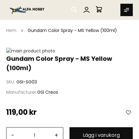
SEARCH
MIN VARUKORG
Hem
Gundam Color Spray - MS Yellow (100ml)
Hoppa
till
Hoppa
Gundam Color Spray - MS Yellow
slutet
till
(100ml)
av
början
bildgalleriet
av
bildgalleriet
SKU
GSI-SG03
Manufacturer
GSI Creos
119,00 kr
-
+
Lägg i varukorg