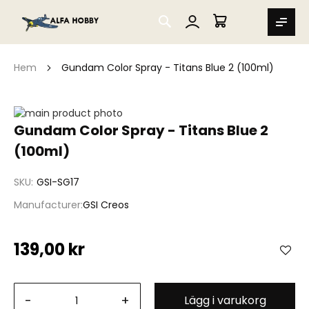
SEARCH
MIN VARUKORG
Hem
Gundam Color Spray - Titans Blue 2 (100ml)
Hoppa
till
Hoppa
Gundam Color Spray - Titans Blue 2
slutet
till
(100ml)
av
början
bildgalleriet
av
bildgalleriet
SKU
GSI-SG17
Manufacturer
GSI Creos
139,00 kr
-
+
Lägg i varukorg