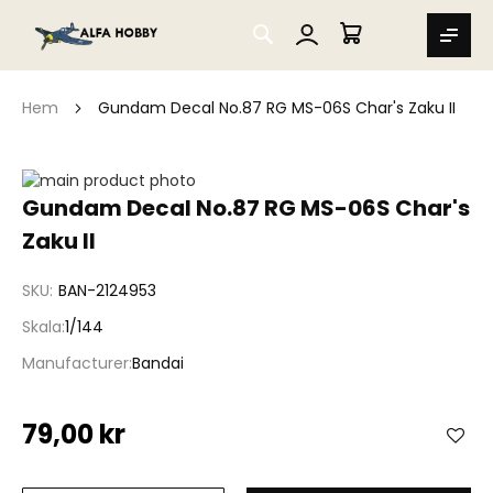
SEARCH
MIN VARUKORG
Hem
Gundam Decal No.87 RG MS-06S Char's Zaku II
Hoppa
till
Hoppa
Gundam Decal No.87 RG MS-06S Char's
slutet
till
Zaku II
av
början
bildgalleriet
av
bildgalleriet
SKU
BAN-2124953
Skala
1/144
Manufacturer
Bandai
79,00 kr