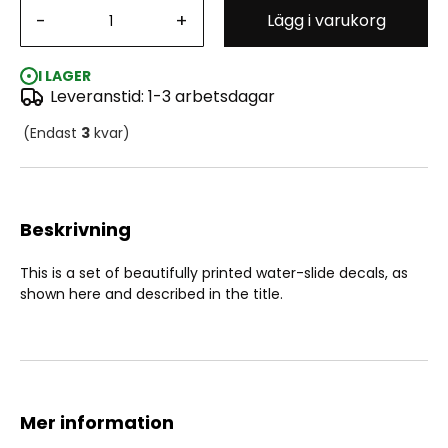
-
+
Lägg i varukorg
Gundam Decal No.87 RG MS-06S Char's Zaku II
I LAGER
Leveranstid: 1-3 arbetsdagar
(Endast
3
kvar)
Beskrivning
This is a set of beautifully printed water-slide decals, as
shown here and described in the title.
Mer information