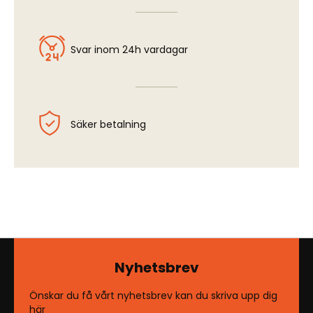
Svar inom 24h vardagar
Säker betalning
Nyhetsbrev
Önskar du få vårt nyhetsbrev kan du skriva upp dig
här