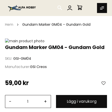
SEARCH
MIN VARUKORG
Hem
Gundam Marker GM04 - Gundam Gold
Hoppa
till
Hoppa
Gundam Marker GM04 - Gundam Gold
slutet
till
av
början
SKU
GSI-GM04
bildgalleriet
av
bildgalleriet
Manufacturer
GSI Creos
59,00 kr
-
+
Lägg i varukorg