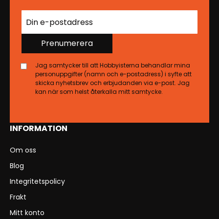
Prenumerera
Jag samtycker till att Hobbyisterna behandlar mina
personuppgifter (namn och e-postadress) i syfte att
skicka nyhetsbrev och erbjudanden via e-post. Jag
kan när som helst återkalla mitt samtycke.
INFORMATION
Om oss
Blog
Integritetspolicy
Frakt
Mitt konto