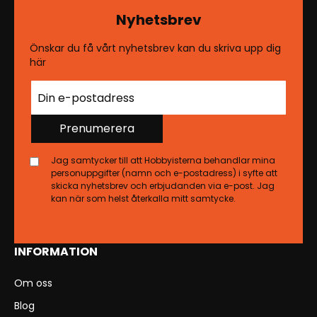
Nyhetsbrev
Önskar du få vårt nyhetsbrev kan du skriva upp dig
här
Prenumerera
Jag samtycker till att Hobbyisterna behandlar mina
personuppgifter (namn och e-postadress) i syfte att
skicka nyhetsbrev och erbjudanden via e-post. Jag
kan när som helst återkalla mitt samtycke.
INFORMATION
Om oss
Blog