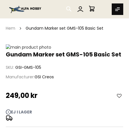
SEARCH
MIN VARUKORG
Hem
Gundam Marker set GMS-105 Basic Set
Hoppa
till
Hoppa
Gundam Marker set GMS-105 Basic Set
slutet
till
av
början
SKU
GSI-GMS-105
bildgalleriet
av
bildgalleriet
Manufacturer
GSI Creos
249,00 kr
EJ I LAGER