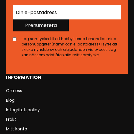
Prenumerera
Jag samtycker till att Hobbyisterna behandlar mina
personuppgifter (namn och e-postadress) i syfte att
skicka nyhetsbrev och erbjudanden via e-post. Jag
kan när som helst återkalla mitt samtycke.
INFORMATION
Om oss
Blog
Integritetspolicy
Frakt
Mitt konto