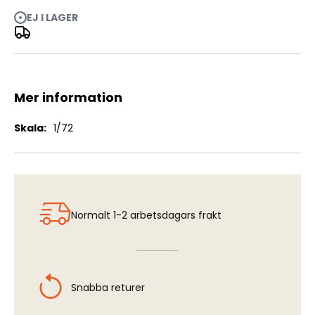
EJ I LAGER
Hawker Hurricane Mk.I "Allied Squadrons" - Limited
Edition
Mer information
Mer
1/72
information
Normalt 1-2 arbetsdagars frakt
Snabba returer