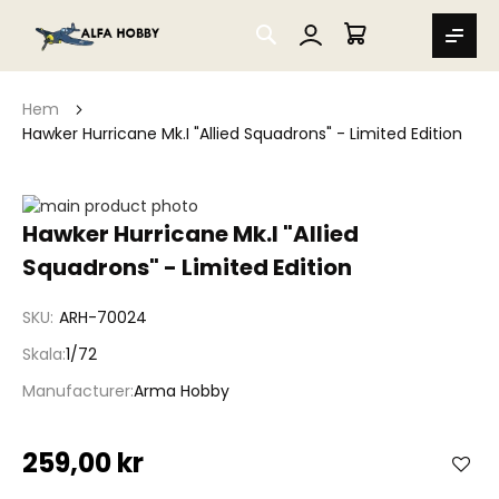
SEARCH
MIN VARUKORG
Hem
Hawker Hurricane Mk.I "Allied Squadrons" - Limited Edition
Hoppa
till
Hoppa
Hawker Hurricane Mk.I "Allied
slutet
till
Squadrons" - Limited Edition
av
början
bildgalleriet
av
bildgalleriet
SKU
ARH-70024
Skala
1/72
Manufacturer
Arma Hobby
259,00 kr