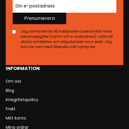
Prenumerera
Jag samtycker till att Hobbyisterna behandlar mina
personuppgifter (namn och e-postadress) i syfte att
skicka nyhetsbrev och erbjudanden via e-post. Jag
kan när som helst återkalla mitt samtycke.
INFORMATION
Om oss
Blog
Integritetspolicy
Frakt
Mitt konto
Mina ordrar