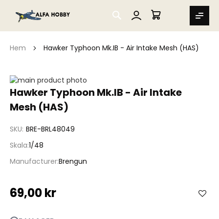
SEARCH
MIN VARUKORG
Hem
Hawker Typhoon Mk.IB - Air Intake Mesh (HAS)
Hoppa
till
Hoppa
Hawker Typhoon Mk.IB - Air Intake
slutet
till
Mesh (HAS)
av
början
bildgalleriet
av
bildgalleriet
SKU
BRE-BRL48049
Skala
1/48
Manufacturer
Brengun
69,00 kr