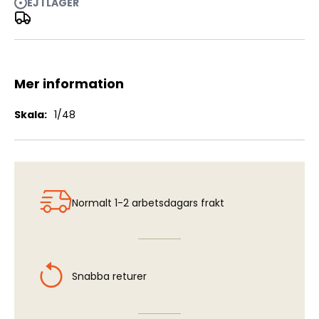
EJ I LAGER
Hawker Typhoon Mk.IB - Air Intake Mesh (HAS)
Mer information
Mer
1/48
information
Normalt 1-2 arbetsdagars frakt
Snabba returer