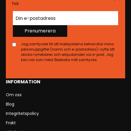
här
Prenumerera
Jag samtycker till att Hobbyisterna behandlar mina
personuppgifter (namn och e-postadress) i syfte att
skicka nyhetsbrev och erbjudanden via e-post. Jag
kan när som helst återkalla mitt samtycke.
INFORMATION
Om oss
Blog
Integritetspolicy
Frakt