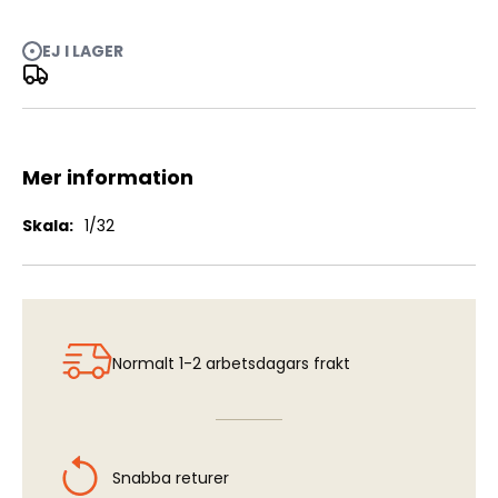
EJ I LAGER
Heinkel He162A - Nose Undercarriage Bay & Wheel Set
(REV) (REV)
Mer information
Mer
1/32
information
Normalt 1-2 arbetsdagars frakt
Snabba returer