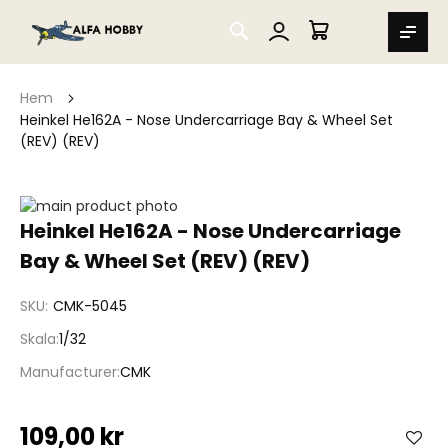
SEARCH
MIN VARUKORG
Hem
Heinkel He162A - Nose Undercarriage Bay & Wheel Set
(REV) (REV)
Hoppa
till
Hoppa
Heinkel He162A - Nose Undercarriage
slutet
till
Bay & Wheel Set (REV) (REV)
av
början
bildgalleriet
av
bildgalleriet
SKU
CMK-5045
Skala
1/32
Manufacturer
CMK
109,00 kr