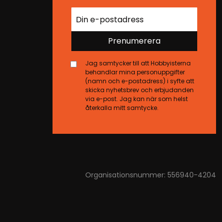
Prenumerera
Jag samtycker till att Hobbyisterna
behandlar mina personuppgifter
(namn och e-postadress) i syfte att
skicka nyhetsbrev och erbjudanden
via e-post. Jag kan när som helst
återkalla mitt samtycke.
Organisationsnummer: 556940-4204