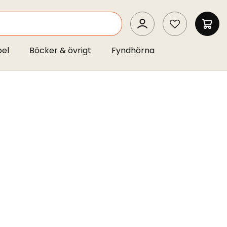
SEARCH
MIN 
pel
Böcker & övrigt
Fyndhörna