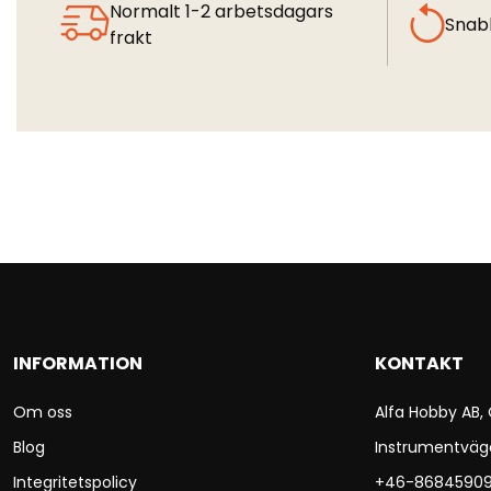
Normalt 1-2 arbetsdagars
Snab
frakt
INFORMATION
KONTAKT
Om oss
Alfa Hobby AB,
Blog
Instrumentväg
Integritetspolicy
+46-8684590