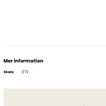
Heinkel He51A-1
Mer information
Mer
Skala
1/72
information