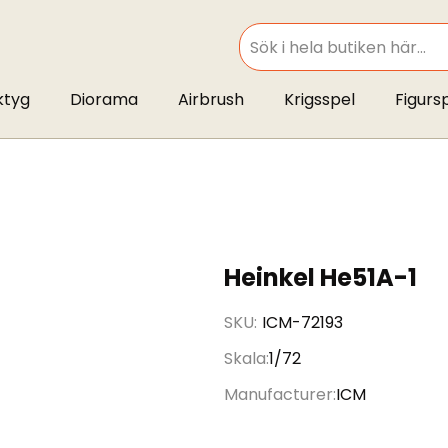
SEARCH
ktyg
Diorama
Airbrush
Krigsspel
Figurs
Heinkel He51A-1
SKU
ICM-72193
Skala
1/72
Manufacturer
ICM