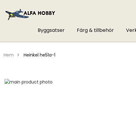
Byggsatser
Färg & tillbehör
Ver
hem
heinkel he51a-1
Hoppa
till
Hoppa
slutet
till
av
början
bildgalleriet
av
bildgalleriet