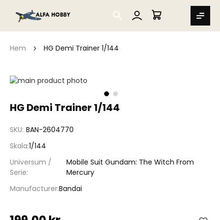
SEARCH
MIN VARUKORG
Hem
HG Demi Trainer 1/144
Hoppa
till
slutet
Hoppa
HG Demi Trainer 1/144
av
till
bildgalleriet
början
SKU
BAN-2604770
av
bildgalleriet
Skala
1/144
Universum /
Mobile Suit Gundam: The Witch From
Serie
Mercury
Manufacturer
Bandai