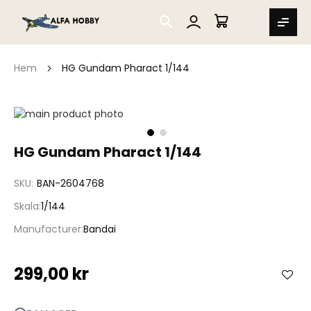
SEARCH
MIN VARUKORG
Hem
HG Gundam Pharact 1/144
Hoppa
till
slutet
Hoppa
HG Gundam Pharact 1/144
av
till
bildgalleriet
början
SKU
BAN-2604768
av
bildgalleriet
Skala
1/144
Manufacturer
Bandai
299,00 kr