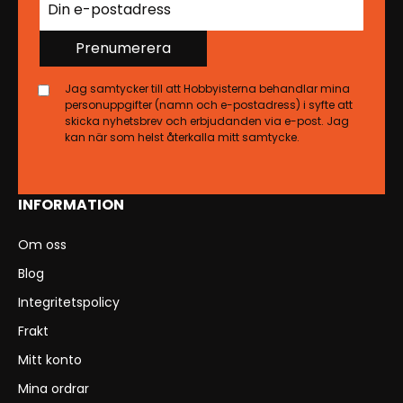
Prenumerera
Jag samtycker till att Hobbyisterna behandlar mina
personuppgifter (namn och e-postadress) i syfte att
skicka nyhetsbrev och erbjudanden via e-post. Jag
kan när som helst återkalla mitt samtycke.
INFORMATION
Om oss
Blog
Integritetspolicy
Frakt
Mitt konto
Mina ordrar