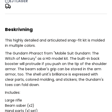
EJ I LAGER
HG Gundam Pharact 1/144
Beskrivning
This highly detailed and articulated snap-fit kit is molded
in multiple colors.
The Gundam Pharact from "Mobile Suit Gundam: The
Witch of Mercury" as a HG model kit. The built-in back
booster will protrude if you push on the tip of the shoulder
armor. The beam saber's grip can be stored in the arm
armor, too. The shell unit's brilliance is expressed with
clear parts, colored molding, and stickers; the Gundam's
toes can fold down.
Includes:
Large rifle
Beam saber (x2)
Hand parts (x1 set)