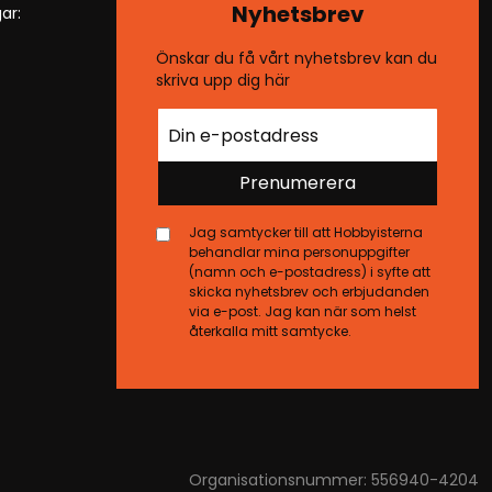
Nyhetsbrev
ar:
Önskar du få vårt nyhetsbrev kan du
skriva upp dig här
Prenumerera
Jag samtycker till att Hobbyisterna
behandlar mina personuppgifter
(namn och e-postadress) i syfte att
skicka nyhetsbrev och erbjudanden
via e-post. Jag kan när som helst
återkalla mitt samtycke.
Organisationsnummer: 556940-4204