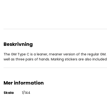
av
bildgalleriet
Beskrivning
HG RGM-79C GM Type C 1/144
The GM Type C is a leaner, meaner version of the regular G
well as three pairs of hands. Marking stickers are also included
Mer information
Mer
Skala
1/144
information