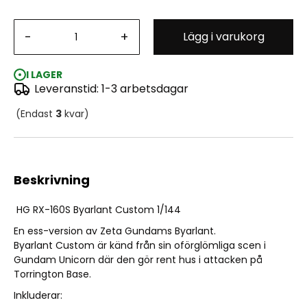
HG RX-160S Byarlant Custom 1/144
-
+
Lägg i varukorg
I LAGER
Leveranstid: 1-3 arbetsdagar
(Endast
3
kvar)
Beskrivning
HG RX-160S Byarlant Custom 1/144
En ess-version av Zeta Gundams
Byarlant
.
Byarlant Custom är känd från sin oförglömliga scen i
Gundam Unicorn där den gör rent hus i attacken på
Torrington Base.
Inkluderar: