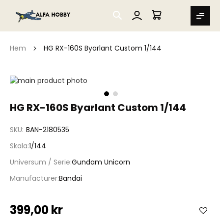
SEARCH
MIN VARUKORG
Hem
HG RX-160S Byarlant Custom 1/144
Hoppa
till
slutet
Hoppa
HG RX-160S Byarlant Custom 1/144
av
till
bildgalleriet
början
SKU
BAN-2180535
av
bildgalleriet
Skala
1/144
Universum / Serie
Gundam Unicorn
Manufacturer
Bandai
399,00 kr