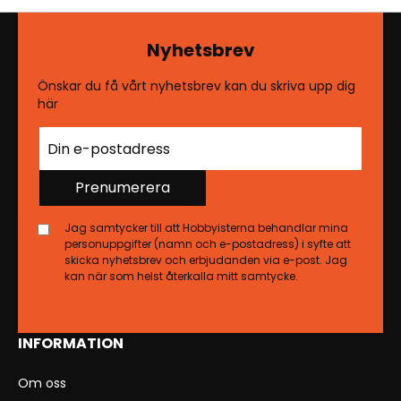
Nyhetsbrev
Önskar du få vårt nyhetsbrev kan du skriva upp dig
här
Prenumerera
Jag samtycker till att Hobbyisterna behandlar mina
personuppgifter (namn och e-postadress) i syfte att
skicka nyhetsbrev och erbjudanden via e-post. Jag
kan när som helst återkalla mitt samtycke.
INFORMATION
Om oss