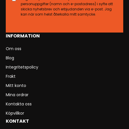
personuppgifter (namn och e-postadress) i syfte att
skicka nyhetsbrev och erbjudanden via e-post. Jag
kan när som helst återkalla mitt samtycke.
INFORMATION
Om oss
Blog
Integritetspolicy
Frakt
Mitt konto
Mina ordrar
Kontakta oss
Köpvillkor
KONTAKT