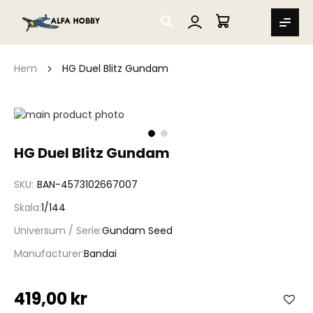
SEARCH
MIN VARUKORG
Hem
HG Duel Blitz Gundam
Hoppa
till
slutet
Hoppa
HG Duel Blitz Gundam
av
till
bildgalleriet
början
SKU
BAN-4573102667007
av
bildgalleriet
Skala
1/144
Universum / Serie
Gundam Seed
Manufacturer
Bandai
419,00 kr