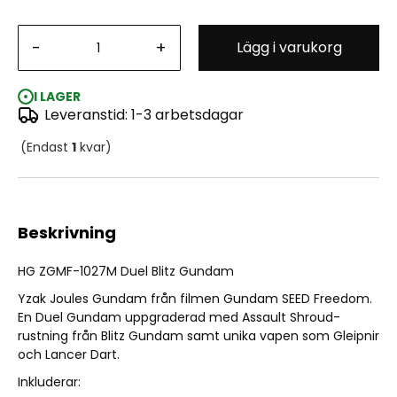
HG Duel Blitz Gundam
-
+
Lägg i varukorg
I LAGER
Leveranstid: 1-3 arbetsdagar
(Endast
1
kvar)
Beskrivning
HG ZGMF-1027M Duel Blitz Gundam
Yzak Joules Gundam från filmen Gundam SEED Freedom.
En Duel Gundam uppgraderad med Assault Shroud-
rustning från Blitz Gundam samt unika vapen som Gleipnir
och Lancer Dart.
Inkluderar: