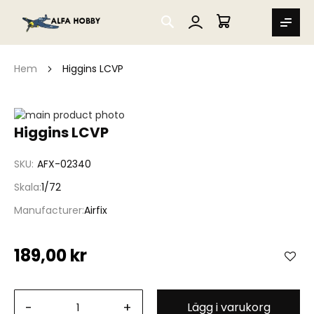
SEARCH
MIN VARUKORG
Hem
Higgins LCVP
Hoppa
till
Hoppa
Higgins LCVP
slutet
till
av
början
SKU
AFX-02340
bildgalleriet
av
bildgalleriet
Skala
1/72
Manufacturer
Airfix
189,00 kr
-
+
Lägg i varukorg