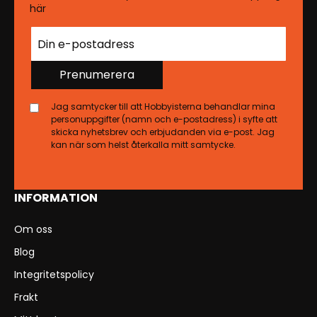
här
Prenumerera
Jag samtycker till att Hobbyisterna behandlar mina
personuppgifter (namn och e-postadress) i syfte att
skicka nyhetsbrev och erbjudanden via e-post. Jag
kan när som helst återkalla mitt samtycke.
INFORMATION
Om oss
Blog
Integritetspolicy
Frakt